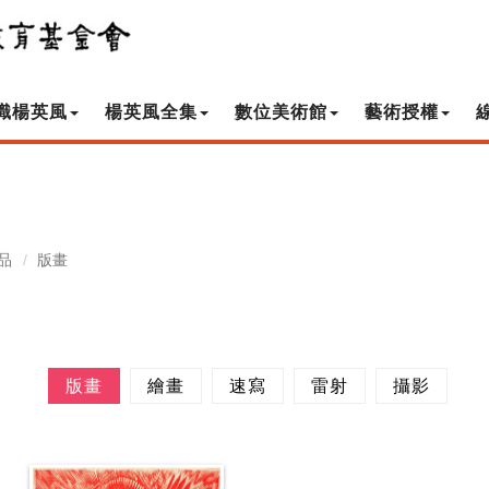
識楊英風
楊英風全集
數位美術館
藝術授權
品
版畫
版畫
繪畫
速寫
雷射
攝影