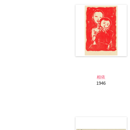
相依
1946