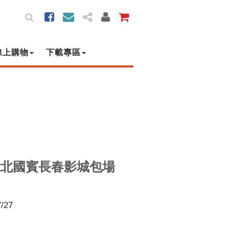
線上購物
下載專區
北國賓長春影城包場
7/27