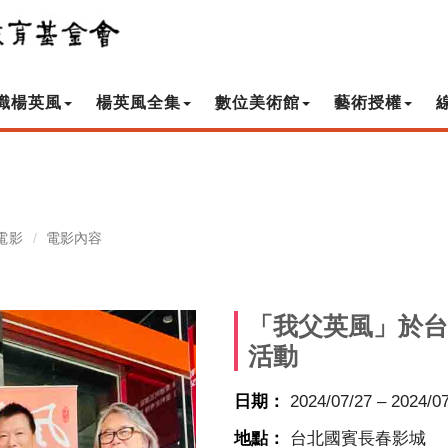
識楊英風
楊英風全集
數位美術館
藝術授權
電影
電影內容
「我父英風」於台
活動
日期：
2024/07/27 – 2024/0
地點：
台北國賓長春影城