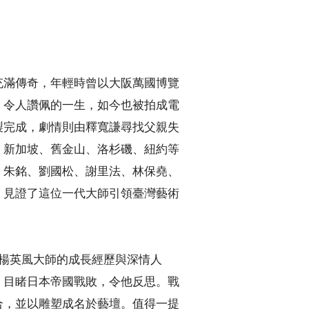
充滿傳奇，年輕時曾以大阪萬國博覽
、令人讚佩的一生，如今也被拍成電
製完成，劇情則由釋寬謙尋找父親失
、新加坡、舊金山、洛杉磯、紐約等
、朱銘、劉國松、謝里法、林保堯、
，見證了這位一代大師引領臺灣藝術
楊英風大師的成長經歷與深情人
，目睹日本帝國戰敗，令他反思。戰
合，並以雕塑成名於藝壇。值得一提