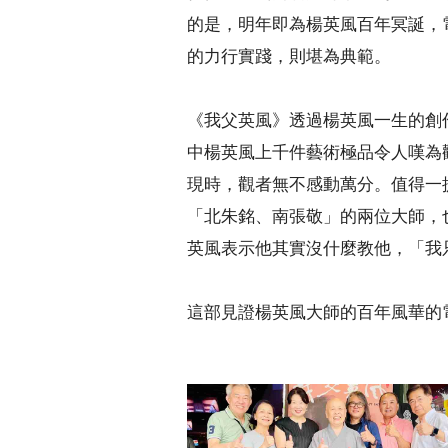
的是，明年即為楊英風百年冥誕，
的力行實踐，則堪為典範。
《我父英風》透過楊英風一生的創
中楊英風上千件藝術極品令人嘆為觀
現時，觀者無不感動萬分。值得一
「北朱銘、南張敬」的兩位大師，
英風表示他其實沒什麼教他，「我
這部見證楊英風大師的百年風華的