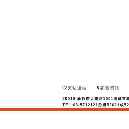
友站連結
參觀資訊
30010 新竹市大學路1001號
TEL:03-5712121分機52621或526
本站圖文資料未經授權請勿任意使用 Copyri
網站設計
與
虛擬主機
代管 :
TAKI
當日瀏覽人次：2159