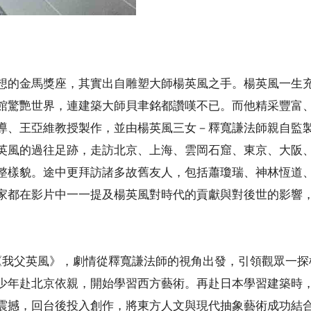
想的金馬獎座，其實出自雕塑大師楊英風之手。楊英風一生
館驚艷世界，連建築大師貝聿銘都讚嘆不已。而他精采豐富
導、王亞維教授製作，並由楊英風三女－釋寬謙法師親自監
英風的過往足跡，走訪北京、上海、雲岡石窟、東京、大阪
整樣貌。途中更拜訪諸多故舊友人，包括蕭瓊瑞、神林恆道
家都在影片中一一提及楊英風對時代的貢獻與對後世的影響
《我父英風》，劇情從釋寬謙法師的視角出發，引領觀眾一探
少年赴北京依親，開始學習西方藝術。再赴日本學習建築時
震撼，回台後投入創作，將東方人文與現代抽象藝術成功結