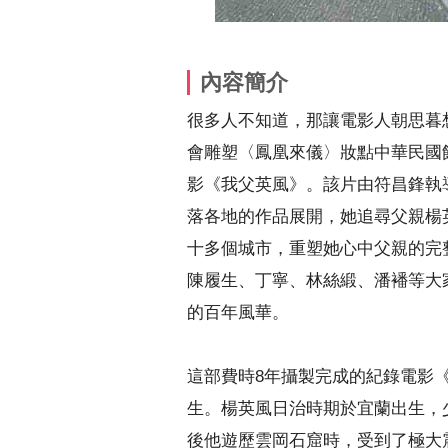
內容簡介
很多人不知道，那讓電影人朝思暮
會雕塑〈鳳凰來儀〉妝點中華民國
影《我父英風》。該片由符昌鋒執
落各地的作品展開，她追尋父親楊
十多個城市，重塑她心中父親的完
陳履生、丁寧、林絲緞、潘襎等大
的百年風華。
這部費時8年攝製完成的紀錄電影
生。楊英風日治時期於宜蘭出生，
後他遊歷雲岡石窟時，受到了極大