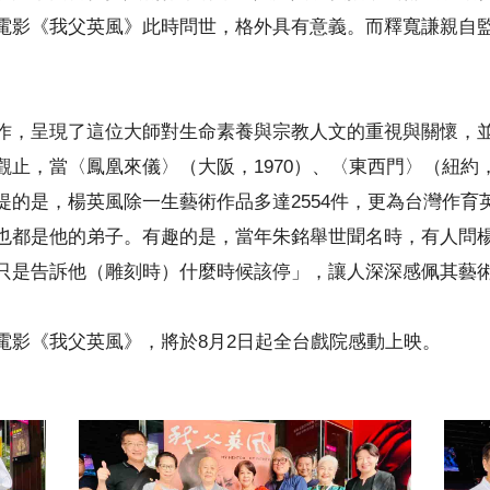
電影《我父英風》此時問世，格外具有意義。而釋寬謙親自
作，呈現了這位大師對生命素養與宗教人文的重視與關懷，
止，當〈鳳凰來儀〉（大阪，1970）、〈東西門〉（紐約，
提的是，楊英風除一生藝術作品多達2554件，更為台灣作育
也都是他的弟子。有趣的是，當年朱銘舉世聞名時，有人問
只是告訴他（雕刻時）什麼時候該停」，讓人深深感佩其藝
電影《我父英風》，將於8月2日起全台戲院感動上映。