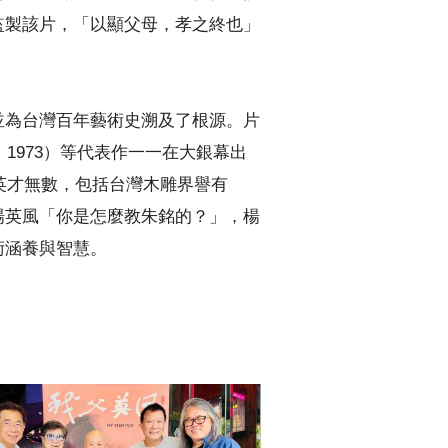
監製該片，「以顯父母，孝之終也」
並為台灣百年藝術史溯及了根源。片
1973）等代表作一一在大銀幕出
英才無數，包括台灣木雕界譽有
楊英風「你是怎麼教朱銘的？」，楊
術涵養與智慧。