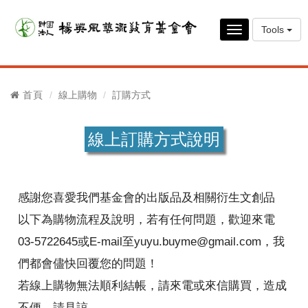
Tools
Toggle
navigation
首頁
線上購物
訂購方式
線上訂購方式說明
感謝您喜愛我們基金會的出版品及相關衍生文創品
以下為購物流程及說明，若有任何問題，歡迎來電
03-5722645或E-mail至yuyu.buyme@gmail.com，我
們都會儘快回覆您的問題！
若線上購物無法順利結帳，請來電或來信購買，造成
不便，請見諒