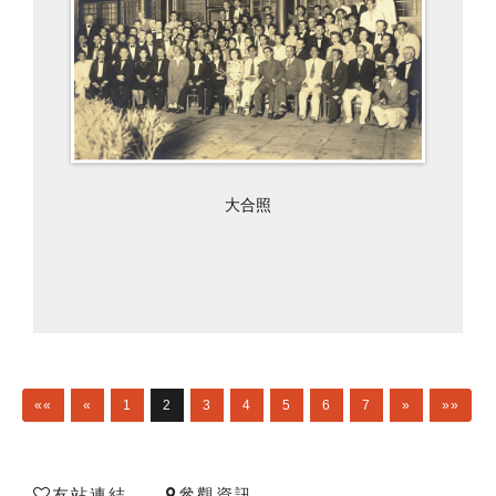
大合照
««
«
1
2
3
4
5
6
7
»
»»
友站連結
參觀資訊