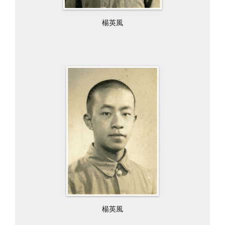
楊英風
楊英風